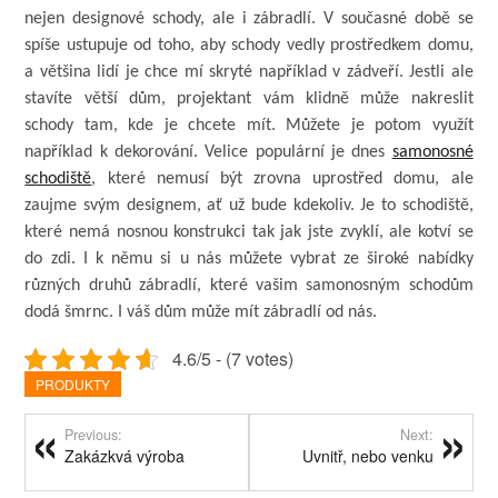
nejen designové schody, ale i zábradlí. V současné době se
spíše ustupuje od toho, aby schody vedly prostředkem domu,
a většina lidí je chce mí skryté například v zádveří. Jestli ale
stavíte větší dům, projektant vám klidně může nakreslit
schody tam, kde je chcete mít. Můžete je potom využít
například k dekorování. Velice populární je dnes
samonosné
schodiště
, které nemusí být zrovna uprostřed domu, ale
zaujme svým designem, ať už bude kdekoliv. Je to schodiště,
které nemá nosnou konstrukci tak jak jste zvyklí, ale kotví se
do zdi. I k němu si u nás můžete vybrat ze široké nabídky
různých druhů zábradlí, které vašim samonosným schodům
dodá šmrnc. I váš dům může mít zábradlí od nás.
4.6/5 - (7 votes)
PRODUKTY
Previous:
Next:
Zakázkvá výroba
Uvnitř, nebo venku