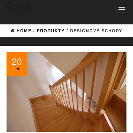
Rakai
Toggl
naviga
HOME
/
PRODUKTY
/ DESIGNOVÉ SCHODY
20
Led