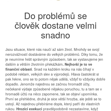
Do problémů se
člověk dostane velmi
snadno
Jsou situace, které nás naučí až sám život. Mnohdy se svojí
nerozvážností dostáváme do velkých problémů. Díky tomu, že
je neumíme řešit správným způsobem, tak se vystavujeme jen
dalším a větším životním překážkám
. Nejhorší je to ve
finanční oblasti
. Snad na každém kroku na nás číhají v
podobě reklam, velkých slev a výprodejů. Hlava častokrát si
pak řekne, ono se to potom nějak udělá, vždyť to vždycky dobře
dopadlo. Jenomže najednou se začnou hromadit účty,
nečekané výdaje způsobené nějakou poruchou, tu a tam se v
hromadě účtů na něco zapomene, tak se objeví upomínka.
První se přehlédne, druhá je sice větší hrozba, ale ještě se to
ustojí. Až najednou přebíráme dopis, který patří do vlastních
rukou.
Hrozící exekuci
pravděpodobně nezastavíme, když