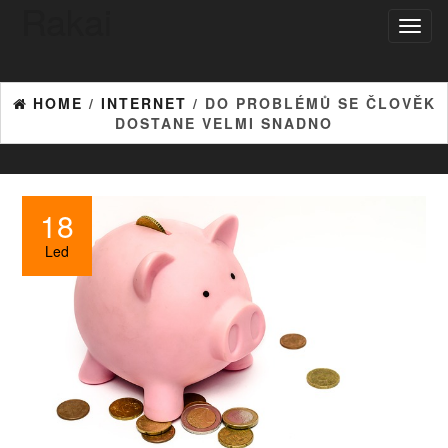
Rakai
Toggl
naviga
HOME
/
INTERNET
/ DO PROBLÉMŮ SE ČLOVĚK
DOSTANE VELMI SNADNO
18
Led