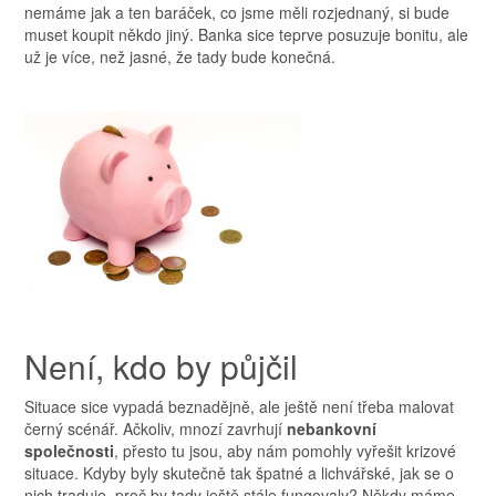
nemáme jak a ten baráček, co jsme měli rozjednaný, si bude
muset koupit někdo jiný. Banka sice teprve posuzuje bonitu, ale
už je více, než jasné, že tady bude konečná.
Není, kdo by půjčil
Situace sice vypadá beznadějně, ale ještě není třeba malovat
černý scénář. Ačkoliv, mnozí zavrhují
nebankovní
společnosti
, přesto tu jsou, aby nám pomohly vyřešit krizové
situace. Kdyby byly skutečně tak špatné a lichvářské, jak se o
nich traduje, proč by tady ještě stále fungovaly? Někdy máme