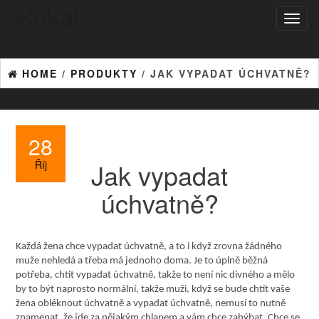
Rakai
Toggl
naviga
HOME
/
PRODUKTY
/ JAK VYPADAT ÚCHVATNĚ?
28
Jak vypadat
Říj
úchvatně?
Každá žena chce vypadat úchvatně, a to i když zrovna žádného
muže nehledá a třeba má jednoho doma. Je to úplně běžná
potřeba, chtít vypadat úchvatně, takže to není nic divného a mělo
by to být naprosto normální, takže muži, když se bude chtít vaše
žena obléknout úchvatně a vypadat úchvatně, nemusí to nutně
znamenat, že jde za nějakým chlapem a vám chce zahýbat. Chce se