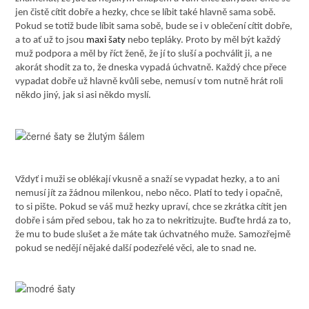
jen čistě cítit dobře a hezky, chce se líbit také hlavně sama sobě.
Pokud se totiž bude líbit sama sobě, bude se i v oblečení cítit dobře,
a to ať už to jsou
maxi šaty
nebo tepláky. Proto by měl být každý
muž podpora a měl by říct ženě, že jí to sluší a pochválit ji, a ne
akorát shodit za to, že dneska vypadá úchvatně. Každý chce přece
vypadat dobře už hlavně kvůli sebe, nemusí v tom nutně hrát roli
někdo jiný, jak si asi někdo myslí.
Vždyť i muži se oblékají vkusně a snaží se vypadat hezky, a to ani
nemusí jít za žádnou milenkou, nebo něco. Platí to tedy i opačně,
to si pište. Pokud se váš muž hezky upraví, chce se zkrátka cítit jen
dobře i sám před sebou, tak ho za to nekritizujte. Buďte hrdá za to,
že mu to bude slušet a že máte tak úchvatného muže. Samozřejmě
pokud se nedějí nějaké další podezřelé věci, ale to snad ne.