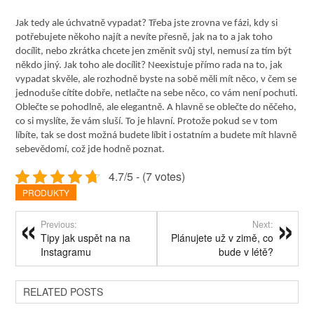
Jak tedy ale úchvatně vypadat? Třeba jste zrovna ve fázi, kdy si
potřebujete někoho najít a nevíte přesně, jak na to a jak toho
docílit, nebo zkrátka chcete jen změnit svůj styl, nemusí za tím být
někdo jiný. Jak toho ale docílit? Neexistuje přímo rada na to, jak
vypadat skvěle, ale rozhodně byste na sobě měli mít něco, v čem se
jednoduše cítíte dobře, netlačte na sebe něco, co vám není pochuti.
Oblečte se pohodlně, ale elegantně. A hlavně se oblečte do něčeho,
co si myslíte, že vám sluší. To je hlavní. Protože pokud se v tom
líbíte, tak se dost možná budete líbit i ostatním a budete mít hlavně
sebevědomí, což jde hodně poznat.
4.7/5 - (7 votes)
PRODUKTY
Previous:
Next:
Tipy jak uspět na na
Plánujete už v zimě, co
Instagramu
bude v létě?
RELATED POSTS