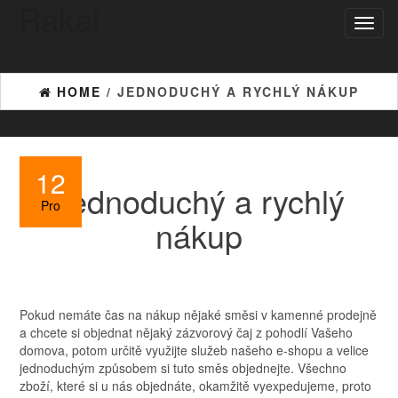
Rakai
Toggl
naviga
HOME
/ JEDNODUCHÝ A RYCHLÝ NÁKUP
12
Jednoduchý a rychlý
Pro
nákup
Pokud nemáte čas na nákup nějaké směsi v kamenné prodejně
a chcete si objednat nějaký
zázvorový čaj
z pohodlí Vašeho
domova, potom určitě využijte služeb našeho e-shopu a velice
jednoduchým způsobem si tuto směs objednejte. Všechno
zboží, které si u nás objednáte, okamžitě vyexpedujeme, proto