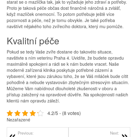
starat se o mazlíčka tak, jak to vyžaduje jeho zdraví a potřeby.
Proto je taková péče občas dost finančně náročná a zvlášť,
když mazlíček onemocní. To potom potřebuje ještě více
pozornosti a péče, než je tomu obvykle. Je také potřeba
navštívit nějakého toho zvířecího doktora, který mu pomůže.
Kvalitní péče
Pokud se tedy Vaše zvíře dostane do takovéto situace,
navštivte s ním
veterinu Praha 4
. Uvidíte, že budete opravdu
maximálně spokojeni a rádi se k nám budete vracet. Naše
moderně zařízená klinika poskytuje potřebné zázemí a
vybavení, které jsou zárukou toho, že se Váš miláček bude cítit
pohodlně a nebude vystavován zbytečným stresovým situacím.
Můžeme Vám nabídnout dlouholeté zkušenosti v oboru a
přístup založený na opravdové důvěře. Na spokojenosti našich
klientů nám opravdu záleží.
4.2/5 - (8 votes)
Nezařazené
Previous:
Next: