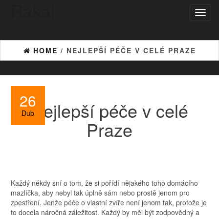
Rakai
Toggl
naviga
HOME
/ NEJLEPŠÍ PÉČE V CELÉ PRAZE
26
Nejlepší péče v celé
Dub
Praze
Každý někdy sní o tom, že si pořídí nějakého toho domácího
mazlíčka, aby nebyl tak úplně sám nebo prostě jenom pro
zpestření. Jenže péče o vlastní zvíře není jenom tak, protože je
to docela náročná záležitost. Každý by měl být zodpovědný a