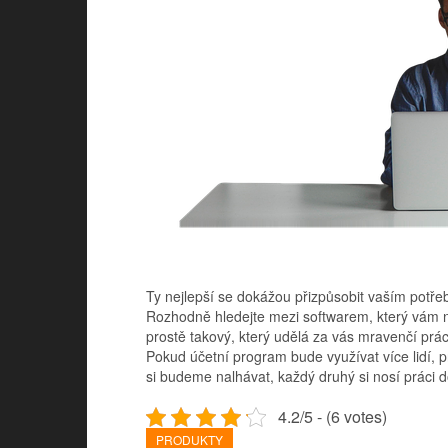
Ty nejlepší se dokážou přizpůsobit vaším potře
Rozhodně hledejte mezi softwarem, který vám n
prostě takový, který udělá za vás mravenčí prá
Pokud účetní program bude využívat více lidí, p
si budeme nalhávat, každý druhý si nosí práci 
4.2/5 - (6 votes)
PRODUKTY