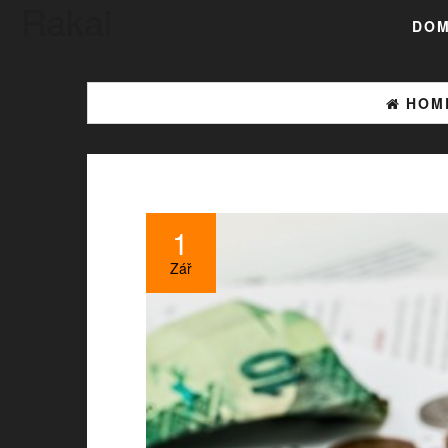
Rakai
DO
HOM
1
Zář