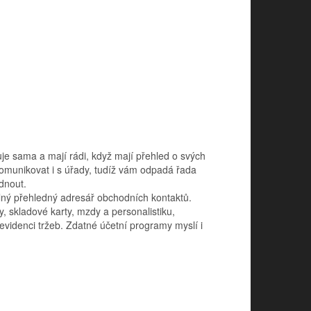
uje sama a mají rádi, když mají přehled o svých
munikovat i s úřady, tudíž vám odpadá řada
dnout.
elný přehledný adresář obchodních kontaktů.
, skladové karty, mzdy a personalistiku,
videnci tržeb. Zdatné účetní programy myslí i