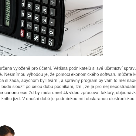
určena vyloženě pro účetní. Většina podnikatelů si své účetnictví sprav
dě. Nesmírnou výhodou je, že pomoci
ekonomického softwaru
můžete ko
oba si žádá, abychom byli tvární, a správný program by vám to měl nabí
bude sloužit po celou dobu podnikání, tzn., že je pro něj nepostradat
race-canonu-eos-7d-by-mela-umet-4k-video
zpracovat faktury, objednávky
knihu jízd. V dnešní době je podmínkou mít obstaranou elektronickou e