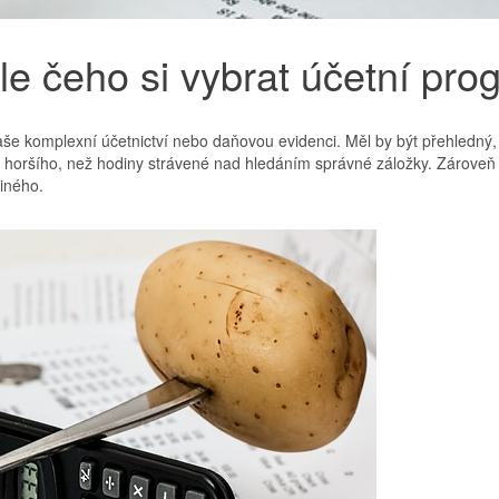
le čeho si vybrat účetní pro
e komplexní účetnictví nebo daňovou evidenci. Měl by být přehledný, ať
 horšího, než hodiny strávené nad hledáním správné záložky. Zároveň b
iného.