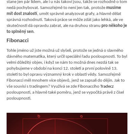
stane jen pár lidem, ale i u nás takoví jsou, takže se rozhodně o tom
nedá pochybovat. Samozřejmě to není jen tak, protože
musíme
mít dost znalostí
, umět správně analyzovat grafy, a hlavně dělat
správná rozhodnutí. Taková práce se může zdát jako lehká, ale ve
skutečnosti dá opravdu zabrat, ale na druhou stranu
pro někoho je
to splněný sen
.
Fibonacci
Tohle jméno už jste možná už slyšeli, protože se jedná o slavného
dávného matematika, který určil speciální řadu posloupnosti. To byl
velmi důležitý objev, i když se nám to možná dnes nezdá tak se
pohybujeme v období na konci 12. století a první polovině 13.
století to byl opravu významný krok v oblasti vědy. Samozřejmě
Fibonacci měl mnohem více objevů, jenž se zapsali do dějin. Jak to
vše souvisí s tradingem? Využívá se zde
Fibonacciho
Tradecz
posloupnosti, a hlavně také poměru, jenž se vypočítá právě z čísel
posloupnosti.