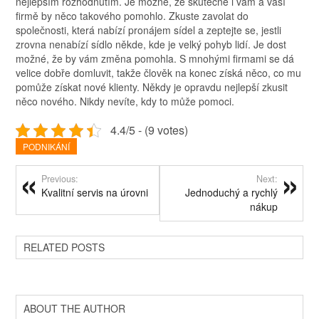
nejlepším rozhodnutím. Je možné, že skutečně i vám a vaší
firmě by něco takového pomohlo. Zkuste zavolat do
společnosti, která nabízí pronájem sídel a zeptejte se, jestli
zrovna nenabízí sídlo někde, kde je velký pohyb lidí. Je dost
možné, že by vám změna pomohla. S mnohými firmami se dá
velice dobře domluvit, takže člověk na konec získá něco, co mu
pomůže získat nové klienty. Někdy je opravdu nejlepší zkusit
něco nového. Nikdy nevíte, kdy to může pomoci.
4.4/5 - (9 votes)
PODNIKÁNÍ
Previous:
Next:
Kvalitní servis na úrovni
Jednoduchý a rychlý
nákup
RELATED POSTS
ABOUT THE AUTHOR