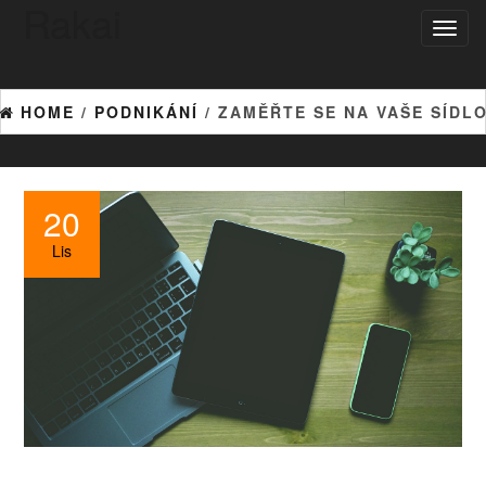
Rakai
Toggl
naviga
HOME
/
PODNIKÁNÍ
/ ZAMĚŘTE SE NA VAŠE SÍDL
20
Lis