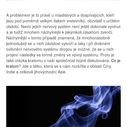
A problémem je to právě u mladistvých a dospívajících, kteří
jsou pod poměrně velkým tlakem vrstevníků, obzvlášť v určitém
období. Navíc jejich nervový systém není ještě dokonale vyvinut
a je tudíž mnohem náchylnější k jakýmkoli zásahům zvenčí.
Náchylnější v tomto případě znamená, že mnohonásobně
jednodušeji se u nich závislost vytvoří a taky i při drobném
ovlivnění nervového systému drogou je možné, že se u nich
projeví následky ve formě změny ve vývoji systému.
Proto je
také otázka kratomu v naší společnost hojně diskutována.
Co je
kratom
? Jde o látku, která se s nám rozšířila z oblasti Číny,
Indie a celkově jihovýchodní Asie.