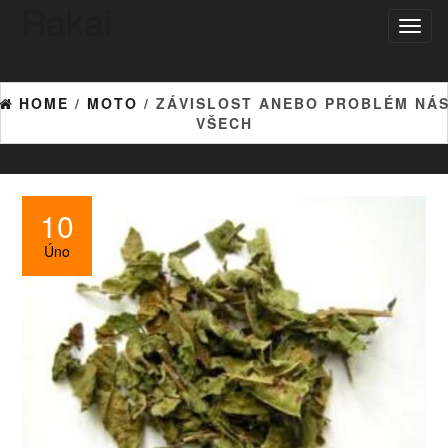
Rakai
Toggl
naviga
HOME
/
MOTO
/ ZÁVISLOST ANEBO PROBLÉM NÁ
VŠECH
10
Úno