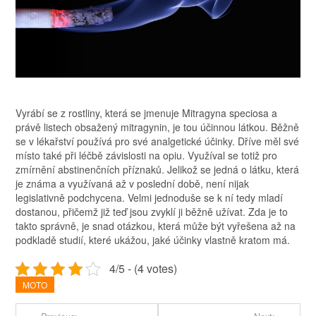
Vyrábí se z rostliny, která se jmenuje Mitragyna speciosa a
právě listech obsažený mitragynin, je tou účinnou látkou. Běžně
se v lékařství používá pro své analgetické účinky. Dříve měl své
místo také při léčbě závislosti na opiu. Využíval se totiž pro
zmírnění abstinenčních příznaků. Jelikož se jedná o látku, která
je známa a využívaná až v poslední době, není nijak
legislativně podchycena. Velmi jednoduše se k ní tedy mladí
dostanou, přičemž již teď jsou zvyklí ji běžně užívat. Zda je to
takto správně, je snad otázkou, která může být vyřešena až na
podkladě studií, které ukážou, jaké účinky vlastně kratom má.
4/5 - (4 votes)
MOTO