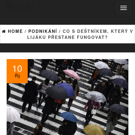
Rakai
Toggl
naviga
HOME
/
PODNIKÁNÍ
/ CO S DEŠTNÍKEM, KTERÝ V
LIJÁKU PŘESTANE FUNGOVAT?
10
Říj