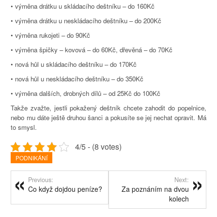
• výměna drátku u skládacího deštníku – do 160Kč
• výměna drátku u neskládacího deštníku – do 200Kč
• výměna rukojeti – do 90Kč
• výměna špičky – kovová – do 60Kč, dřevěná – do 70Kč
• nová hůl u skládacího deštníku – do 170Kč
• nová hůl u neskládacího deštníku – do 350Kč
• výměna dalších, drobných dílů – od 25Kč do 100Kč
Takže zvažte, jestli pokažený deštník chcete zahodit do popelnice,
nebo mu dáte ještě druhou šanci a pokusíte se jej nechat opravit. Má
to smysl.
4/5 - (8 votes)
PODNIKÁNÍ
Previous:
Next:
Co když dojdou peníze?
Za poznáním na dvou
kolech