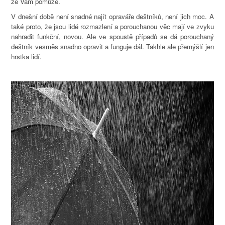
že Vám pomůže.
V dnešní době není snadné najít opraváře deštníků, není jich moc. A
také proto, že jsou lidé rozmazlení a porouchanou věc mají ve zvyku
nahradit funkční, novou. Ale ve spoustě případů se dá porouchaný
deštník vesměs snadno opravit a funguje dál. Takhle ale přemýšlí jen
hrstka lidí.