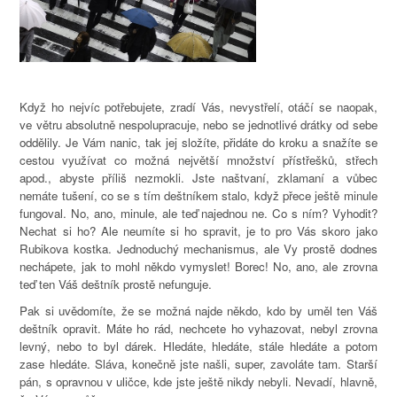
Když ho nejvíc potřebujete, zradí Vás, nevystřelí, otáčí se naopak,
ve větru absolutně nespolupracuje, nebo se jednotlivé drátky od sebe
oddělily. Je Vám nanic, tak jej složíte, přidáte do kroku a snažíte se
cestou využívat co možná největší množství přístřešků, střech
apod., abyste příliš nezmokli. Jste naštvaní, zklamaní a vůbec
nemáte tušení, co se s tím deštníkem stalo, když přece ještě minule
fungoval. No, ano, minule, ale teď najednou ne. Co s ním? Vyhodit?
Nechat si ho? Ale neumíte si ho spravit, je to pro Vás skoro jako
Rubikova kostka. Jednoduchý mechanismus, ale Vy prostě dodnes
nechápete, jak to mohl někdo vymyslet! Borec! No, ano, ale zrovna
teď ten Váš deštník prostě nefunguje.
Pak si uvědomíte, že se možná najde někdo, kdo by uměl ten Váš
deštník opravit. Máte ho rád, nechcete ho vyhazovat, nebyl zrovna
levný, nebo to byl dárek. Hledáte, hledáte, stále hledáte a potom
zase hledáte. Sláva, konečně jste našli, super, zavoláte tam.
Starší
pán, s opravnou v uličce, kde jste ještě nikdy nebyli. Nevadí, hlavně,