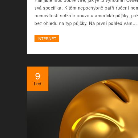
svá specifika. K těm nepochybně patří ručení n
nemovitostí setkáte pouze u americké půjčky, po
bez ohledu na typ půjčky. Na první pohled vám...
INTERNET
9
Led