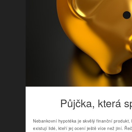
Půjčka, která s
Nebankovní hypotéka je skvělý finanční produkt,
existují lidé, kteří jej ocení ještě více než jiní.