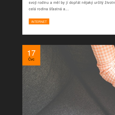
svoji rodinu a měl by jí dopřát nějaký určitý živo
celá rodina šťastná a...
INTERNET
17
Čvc