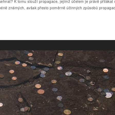
e sehnat? K tomu slouží propagace, jejímž účelem je právě přilákat
m z méně známých, avšak přesto poměrně účinných způsobů propagac