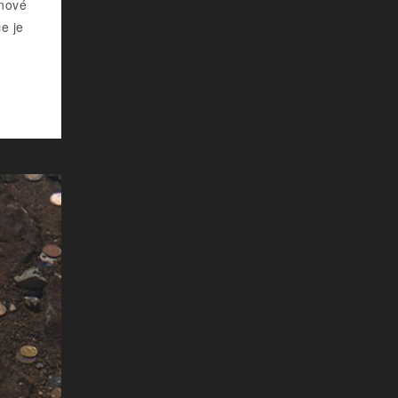
 nové
e je