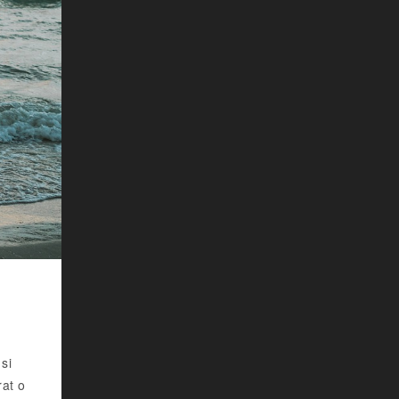
si
rat o