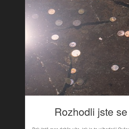
Rozhodli jste s
Pak jistě moc dobře víte, jak je to výhodné! Ovš