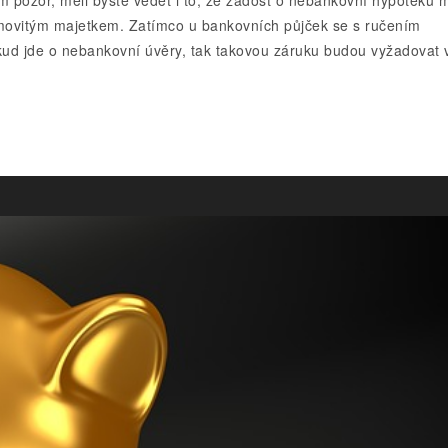
emovitým majetkem. Zatímco u bankovních půjček se s ručením
kud jde o nebankovní úvěry, tak takovou záruku budou vyžadovat 