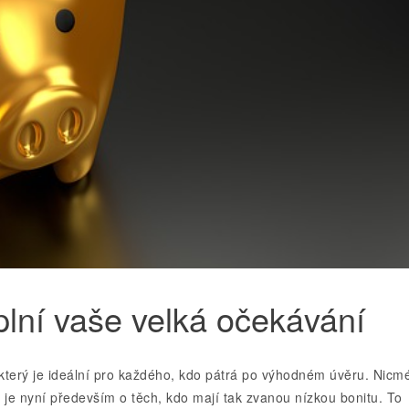
plní vaše velká očekávání
 který je ideální pro každého, kdo pátrá po výhodném úvěru. Nicm
 Řeč je nyní především o těch, kdo mají tak zvanou nízkou bonitu. To