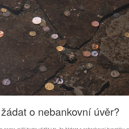
e žádat o nebankovní úvěr?
em pozor, měli byste vědět i to, že žádost o nebankovní hypotéku m