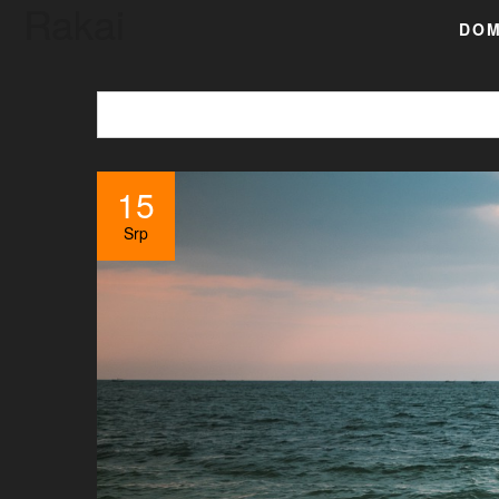
Rakai
DO
15
Srp