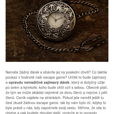
Nemáte žádný dárek a sháníte jej na poslední chvíli? Co takhle
poukaz v hodnotě naší escape game? Určitě to bude zajímavý
a
opravdu netradičně zajímavý dárek
, který si dotyčný užije
po svém a kýmkoliv, koho bude chtít vzít s sebou. Obecně platí,
že tým se může skládat nejméně ze dvou členů a nejvíce z pěti
členů. Ceník najdete na stránkách. Pokud jste neměli ještě tu
čest zkusit žádnou escape game, tak by nám bylo ctí, kdyby to
bylo právě u nás, kdy započnete svoji cestu. Věříme, že vás to
chytne a pak budete zkoušet další, protože je to opravdu