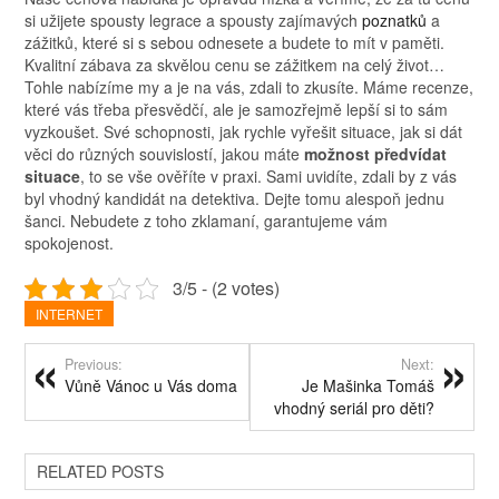
si užijete spousty legrace a spousty zajímavých
poznatků
a
zážitků, které si s sebou odnesete a budete to mít v paměti.
Kvalitní zábava za skvělou cenu se zážitkem na celý život…
Tohle nabízíme my a je na vás, zdali to zkusíte. Máme recenze,
které vás třeba přesvědčí, ale je samozřejmě lepší si to sám
vyzkoušet. Své schopnosti, jak rychle vyřešit situace, jak si dát
věci do různých souvislostí, jakou máte
možnost předvídat
situace
, to se vše ověříte v praxi. Sami uvidíte, zdali by z vás
byl vhodný kandidát na detektiva. Dejte tomu alespoň jednu
šanci. Nebudete z toho zklamaní, garantujeme vám
spokojenost.
3/5 - (2 votes)
INTERNET
Previous:
Next:
Vůně Vánoc u Vás doma
Je Mašinka Tomáš
vhodný seriál pro děti?
RELATED POSTS