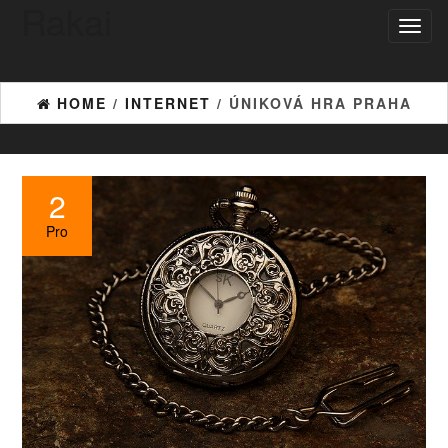
Rakai
Toggl
naviga
HOME
/
INTERNET
/ ÚNIKOVÁ HRA PRAHA
2
Pro