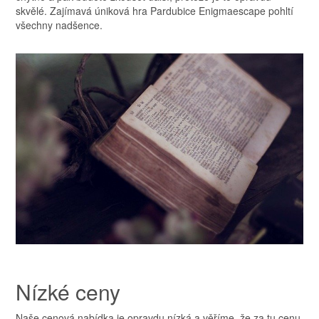
skvělé. Zajímavá
úniková hra Pardubice Enigmaescape
pohltí
všechny nadšence.
Nízké ceny
Naše cenová nabídka je opravdu nízká a věříme, že za tu cenu