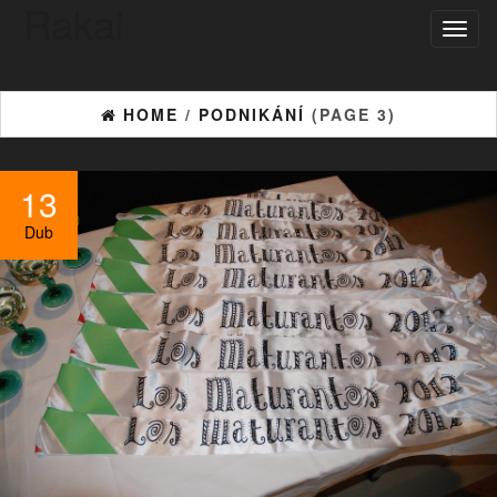
Rakai
Toggl
naviga
HOME
/
PODNIKÁNÍ
(PAGE 3)
13
Dub