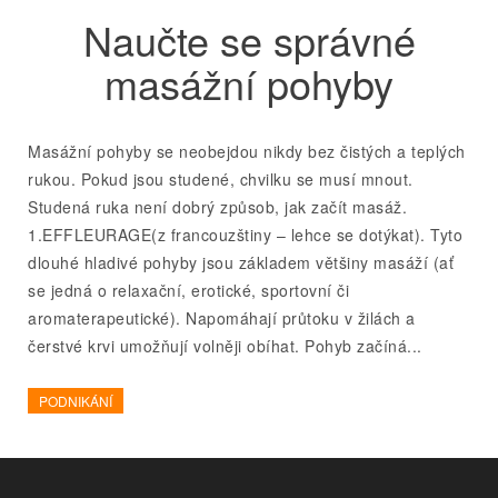
Naučte se správné
masážní pohyby
Masážní pohyby se neobejdou nikdy bez čistých a teplých
rukou. Pokud jsou studené, chvilku se musí mnout.
Studená ruka není dobrý způsob, jak začít masáž.
1.EFFLEURAGE(z francouzštiny – lehce se dotýkat). Tyto
dlouhé hladivé pohyby jsou základem většiny masáží (ať
se jedná o relaxační, erotické, sportovní či
aromaterapeutické). Napomáhají průtoku v žilách a
čerstvé krvi umožňují volněji obíhat. Pohyb začíná...
PODNIKÁNÍ