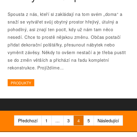
Spousta z nás, kteří si zakládají na tom svém „doma“ a
snaží se vytvářet svůj obytný prostor hřejivý, útulný a
pohodlný, asi znají ten pocit, kdy už nám tam něco
nesedí. Chce to prostě nějakou změnu. Občas postačí
přidat dekorační polštářky, přesunout nábytek nebo
vyměnit závěsy. Někdy to ovšem nestačí a je třeba pustit
se do změn větších a přichází na řadu kompletní
rekonstrukce. Projíždíme...
PRODUKTY
Stránkování
Předchozí
1
…
3
4
5
Následující
příspěvků