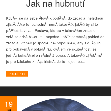
Jak na hubnutí
KdyÅ¾ se na sebe ÄlovÄ›k podÃ­vÃ¡ do zrcadla, nejednou
zjistÃ­, Å¾e to rozhodnÄ› nenÃ­ takovÃ©, jakÃ© by si to
pÅ™edstavoval. Postava, kterou v takovÃ©m zrcadle
vidÃ­ se odrÃ¡Å¾et, mu nejednou pÅ™ipomÃ­nÃ¡ pohled do
zrcadla, kterÃ© je speciÃ¡lnÄ› vypouklÃ©, aby slouÅ¾ilo
pro pobavenÃ­ v obludÃ¡riu, ovÅ¡em ve skuteÄnosti se
jednÃ¡ bohuÅ¾el o reÃ¡lnÃ½ obraz. A takovÃ© zjiÅ¡tÄ›nÃ­
je pro kdekoho z nÃ¡s tristnÃ­. Je to nejednou...
PRODUKTY
19
Říj