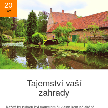
20
Čvn
Tajemství vaší
zahrady
Každý by jednou byl majitelem či vlastníkem nějaké té