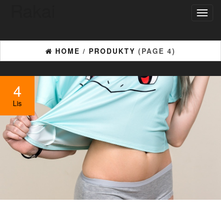
Rakai
Toggl
naviga
HOME
/
PRODUKTY
(PAGE 4)
4
Lis