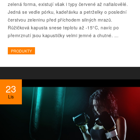
zelená forma, existují však i typy červené až nafialovělé.
Jedná se vedle pórku, kadeřávku a petrželky o poslední
čerstvou zeleninu před příchodem silných mrazů.
Růžičková kapusta snese teplotu až -15°C, navíc po
přemrznutí jsou kapustičky velmi jemné a chutné. ...
PRODUKTY
23
Lis