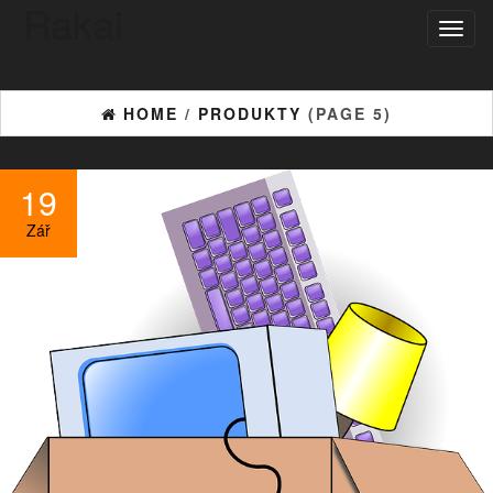
Rakai
Toggl
naviga
HOME
/
PRODUKTY
(PAGE 5)
19
Zář