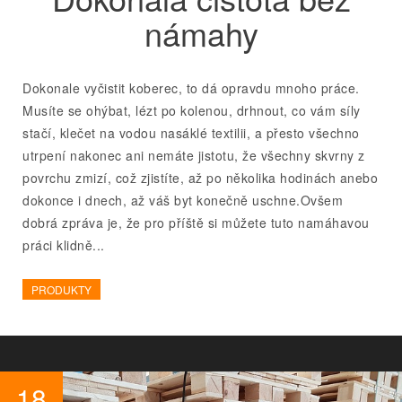
námahy
Dokonale vyčistit koberec, to dá opravdu mnoho práce.
Musíte se ohýbat, lézt po kolenou, drhnout, co vám síly
stačí, klečet na vodou nasáklé textilii, a přesto všechno
utrpení nakonec ani nemáte jistotu, že všechny skvrny z
povrchu zmizí, což zjistíte, až po několika hodinách anebo
dokonce i dnech, až váš byt konečně uschne.Ovšem
dobrá zpráva je, že pro příště si můžete tuto namáhavou
práci klidně...
PRODUKTY
18