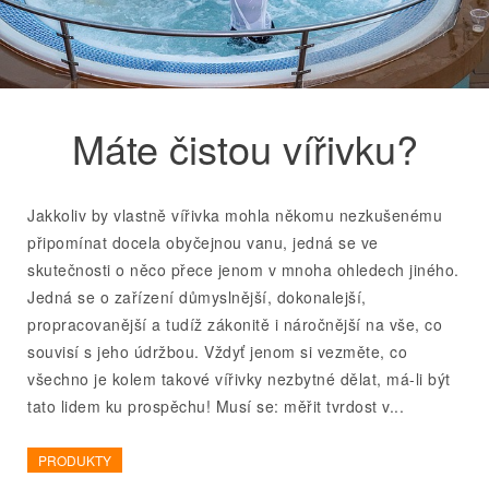
Máte čistou vířivku?
Jakkoliv by vlastně vířivka mohla někomu nezkušenému
připomínat docela obyčejnou vanu, jedná se ve
skutečnosti o něco přece jenom v mnoha ohledech jiného.
Jedná se o zařízení důmyslnější, dokonalejší,
propracovanější a tudíž zákonitě i náročnější na vše, co
souvisí s jeho údržbou. Vždyť jenom si vezměte, co
všechno je kolem takové vířivky nezbytné dělat, má-li být
tato lidem ku prospěchu! Musí se: měřit tvrdost v...
PRODUKTY