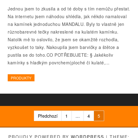
Jednou jsem to zkusila a od té doby s tím nemůžu přestat.
Na internetu jsem náhodou shlédla, jak někdo namaloval
na kamínek jednoduchou MANDALU. Byly to vlastně jen
různobarevné tečky nakreslené na kulatém kamínku.
Natolik mě to oslovilo, že jsem se okamžitě rozhodla,
vyzkoušet to taky. Nakoupila jsem barvičky a štětce a
pustila se do toho.CO POTŘEBUJETE: § Jakékoliv
kamínky s hladkým povrchem(ploché či kulaté,...
PRODUKTY
Stránkování
Předchozí
1
…
4
5
příspěvků
PROUDLY POWERED BY
WORDPRESS
|
THEME: