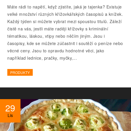
Máte rádi to napětí, když zjistíte, jaká je tajenka? Existuje
velké množství různých křížovkářských časopisů a knížek.
Každý týden si můžete vybrat mezi spoustou titulů. Záleží
čistě na vás, jestli máte raději křížovky s kriminální
tématikou, láskou, vtipy nebo něčím jiným. Jsou i
časopisy, kde se můžete zúčastnit i soutěží o peníze nebo
věcné ceny. Jsou to opravdu hodnotné věci, jako
například lednice, pračky, myčky,...
PRODUKTY
29
Lis